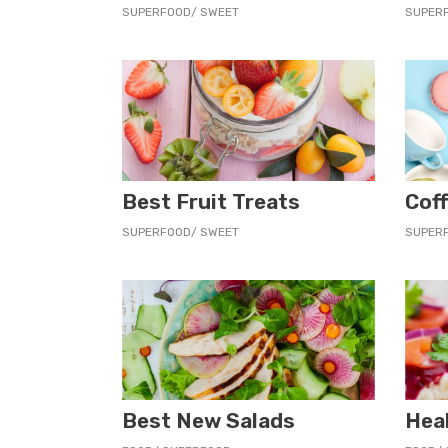
SUPERFOOD
SWEET
SUPER
Best Fruit Treats
Coff
SUPERFOOD
SWEET
SUPER
Best New Salads
Hea