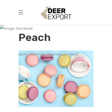
Peach
INICIO
PORTFOLIO-VEGETABLES
PEACH